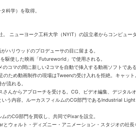
。
ュータ科学）を取得。
に入社。 ニューヨーク工科大学（NYIT）の設立者からコンピュー
映画がハリウッドのプロデューサの目に留まる。
を駆使した映画「Futureworld」で使用される。
2Dアニメのコマの間に新しい2コマを自動で挿入する動画ソフトであ
足のため動画制作の現場はTweenの受け入れを拒絶。キャット
時が流れる。
ーカスさんからアプローチを受ける。CG、ビデオ編集、デジタル
。ルーカスフィルムのCG部門であるIndustrial Light 
ルムのCG部門を買収し、共同でPixarを設立。
。Pixarとウォルト・ディズニー・アニメーション・スタジオの社長