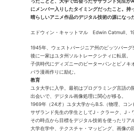
ったことと、大学で出会ったサザランド先生がA
にメンバー入りしたタイミングだったこと。持
晴らしいアニメ作品のデジタル技術の源になっ
エドウィン・キャットマル Edwin Catmull
1945年、ウェストバージニア州のピッツバー
後に一家はユタ州ソルトレークシティに転居。
子供時代にディズニーのピーターパンとピノキ
バラ漫画作りに励む。
教育
ユタ大学に入学。最初はプログラミング言語の開発
出会いで、デジタル画像処理に関心が移る。
1969年（24才）ユタ大学からB.S.（物理、
サザランド先生の学生としてJ・クラーク、J・
その時点から目標をデジタル技術を使ったリア
大学在学中、テクスチャ・マッピング、画像の