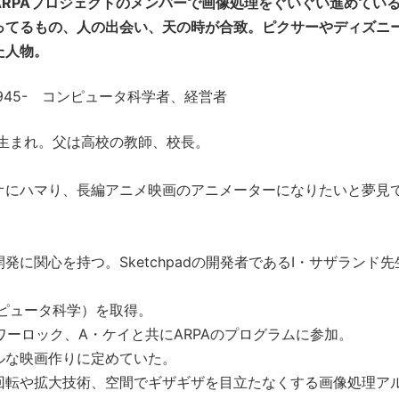
RPAプロジェクトのメンバーで画像処理をぐいぐい進めてい
ってるもの、人の出会い、天の時が合致。ピクサーやディズニ
た人物。
、1945- コンピュータ科学者、経営者
グ生まれ。父は高校の教師、校長。
オにハマり、長編アニメ映画のアニメーターになりたいと夢見
に関心を持つ。Sketchpadの開発者であるI・サザランド先
コンピュータ科学）を取得。
ワーロック、A・ケイと共にARPAのプログラムに参加。
ルな映画作りに定めていた。
回転や拡大技術、空間でギザギザを目立たなくする画像処理ア