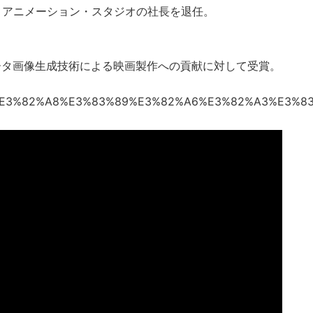
ニー・アニメーション・スタジオの社長を退任。
ピュータ画像生成技術による映画製作への貢献に対して受賞。
n_Catmull%E3%82%A8%E3%83%89%E3%82%A6%E3%82%A