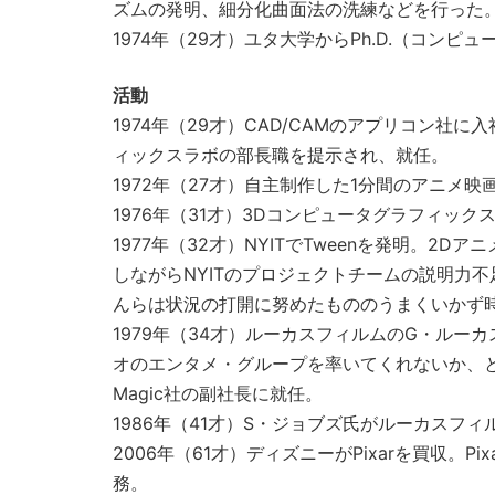
ズムの発明、細分化曲面法の洗練などを行った
1974年（29才）ユタ大学からPh.D.（コンピ
活動
1974年（29才）CAD/CAMのアプリコン社
ィックスラボの部長職を提示され、就任。
1972年（27才）自主制作した1分間のアニメ
1976年（31才）3Dコンピュータグラフィックス
1977年（32才）NYITでTweenを発明。
しながらNYITのプロジェクトチームの説明力不
んらは状況の打開に努めたもののうまくいかず
1979年（34才）ルーカスフィルムのG・ル
オのエンタメ・グループを率いてくれないか、という内容
Magic社の副社長に就任。
1986年（41才）S・ジョブズ氏がルーカスフィ
2006年（61才）ディズニーがPixarを買収
務。