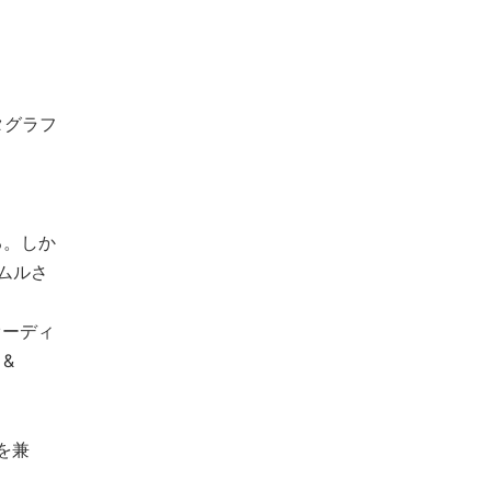
タグラフ
る。しか
ムルさ
オーディ
&
を兼