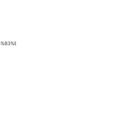
3%E3%83%B3%E3%83%BB%E3%82%AD%E3%83%A3%E3%83%